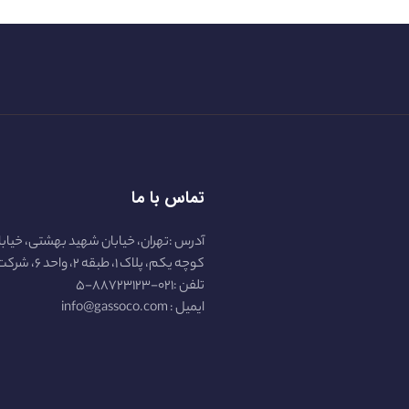
تماس با ما
آدرس :تهران، خیابان شهید بهشتی، خیابا
کوچه یکم، پلاک ۱، طبقه ۲، واحد ۶، شرکت گازسو :
تلفن :۰۲۱-۸۸۷۲۳۱۲۳-۵
ایمیل : info@gassoco.com