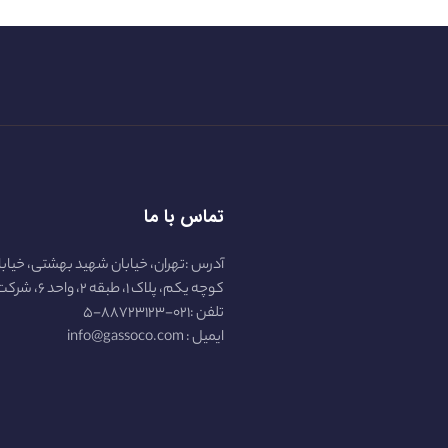
تماس با ما
آدرس :تهران، خیابان شهید بهشتی، خیابا
کوچه یکم، پلاک ۱، طبقه ۲، واحد ۶، شرکت گازسو :
تلفن :۰۲۱-۸۸۷۲۳۱۲۳-۵
ایمیل : info@gassoco.com