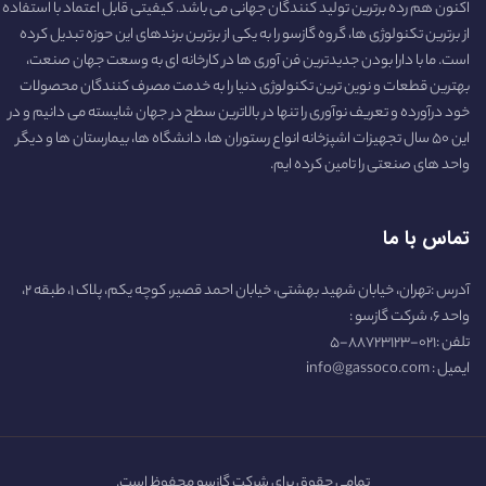
اکنون هم رده برترین تولید کنندگان جهانی می باشد. کیفیتی قابل اعتماد با استفاده
از برترین تکنولوژی ها، گروه گازسو را به یکی از برترین برندهای این حوزه تبدیل کرده
است. ما با دارا بودن جدیدترین فن آوری ها در کارخانه ای به وسعت جهان صنعت،
بهترین قطعات و نوین ترین تکنولوژی دنیا را به خدمت مصرف کنندگان محصولات
خود درآورده و تعریف نوآوری را تنها در بالاترین سطح در جهان شایسته می دانیم و در
این ۵۰ سال تجهیزات اشپزخانه انواع رستوران ها، دانشگاه ها، بیمارستان ها و دیگر
واحد های صنعتی را تامین کرده ایم.
تماس با ما
آدرس :تهران، خیابان شهید بهشتی، خیابان احمد قصیر، کوچه یکم، پلاک ۱، طبقه ۲،
واحد ۶، شرکت گازسو :
تلفن :۰۲۱-۸۸۷۲۳۱۲۳-۵
ایمیل : info@gassoco.com
تمامی حقوق برای شرکت گازسو محفوظ است.