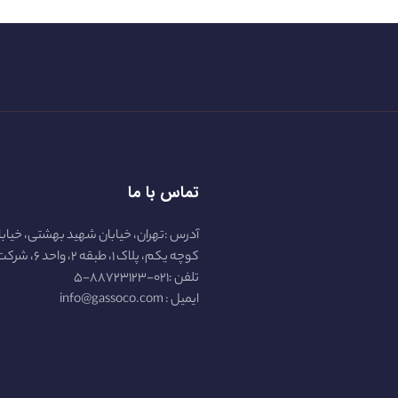
تماس با ما
آدرس :تهران، خیابان شهید بهشتی، خیابا
کوچه یکم، پلاک ۱، طبقه ۲، واحد ۶، شرکت گازسو :
تلفن :۰۲۱-۸۸۷۲۳۱۲۳-۵
ایمیل : info@gassoco.com