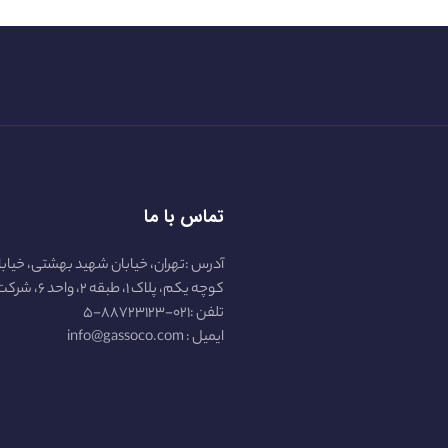
تماس با ما
آدرس :تهران، خیابان شهید بهشتی، خیابا
کوچه یکم، پلاک ۱، طبقه ۲، واحد ۶، شرکت گازسو :
تلفن :۰۲۱-۸۸۷۲۳۱۲۳-۵
ایمیل : info@gassoco.com