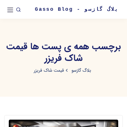
بلاگ گازسو - Gasso Blog
برچسب همه ی پست ها قیمت
شاک فریزر
بلاگ گازسو
قیمت شاک فریزر