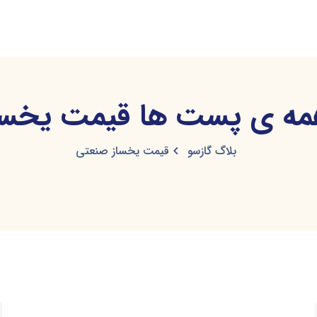
ه ی پست ها قیمت یخسا
بلاگ گازسو
قیمت یخساز صنعتی