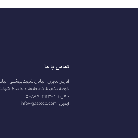
تماس با ما
آدرس :تهران، خیابان شهید بهشتی، خیابا
کوچه یکم، پلاک ۱، طبقه ۲، واحد ۶، شرکت گازسو :
تلفن :۰۲۱-۸۸۷۲۳۱۲۳-۵
ایمیل : info@gassoco.com