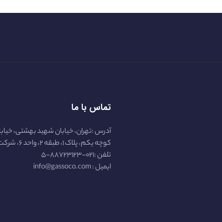
تماس با ما
آدرس :تهران، خیابان شهید بهشتی، خیابا
کوچه یکم، پلاک ۱، طبقه ۲، واحد ۶، شرکت گازسو :
تلفن :۰۲۱-۸۸۷۲۳۱۲۳-۵
ایمیل : info@gassoco.com