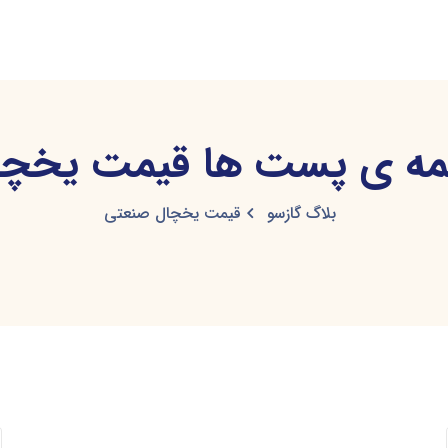
ه ی پست ها قیمت یخچا
بلاگ گازسو
قیمت یخچال صنعتی