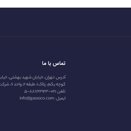
تماس با ما
آدرس :تهران، خیابان شهید بهشتی، خیابا
کوچه یکم، پلاک ۱، طبقه ۲، واحد ۶، شرکت گازسو :
تلفن :۰۲۱-۸۸۷۲۳۱۲۳-۵
ایمیل : info@gassoco.com