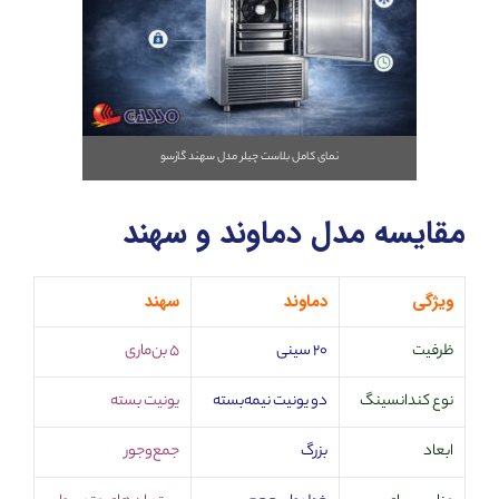
نمای کامل بلاست چیلر مدل سهند گازسو
مقایسه مدل دماوند و سهند
ویژگی
دماوند
سهند
ظرفیت
۲۰ سینی
۵ بن‌ماری
نوع کندانسینگ
دو یونیت نیمه‌بسته
یونیت بسته
ابعاد
بزرگ
جمع‌وجور