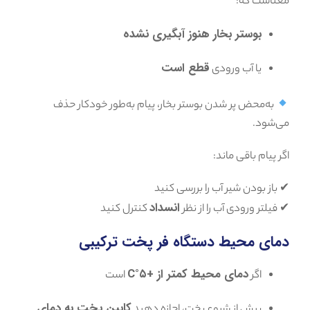
معناست که:
بوستر بخار هنوز آبگیری نشده
قطع است
یا آب ورودی
به‌محض پر شدن بوستر بخار، پیام به‌طور خودکار حذف
می‌شود.
اگر پیام باقی ماند:
✔ باز بودن شیر آب را بررسی کنید
انسداد
✔ فیلتر ورودی آب را از نظر
کنترل کنید
دمای محیط دستگاه فر پخت ترکیبی
دمای محیط کمتر از +۵°C
اگر
است
کابین پخت به دمای
پیش از شروع پخت، اجازه دهید