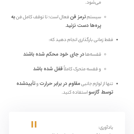
می‌شود.
ترمز فن
به
سیستم
فعال است؛ تا توقف کامل فن
پره‌ها دست نزنید
.
فقط زمانی بارگذاری انجام دهید که:
در جای خود محکم شده باشند
قفسه‌ها
قفل شده باشد
و قفسه متحرک کاملاً
مقاوم در برابر حرارت
تأیید‌شده
تنها از لوازم جانبی
و
توسط گازسو
استفاده کنید.
یادآوری: